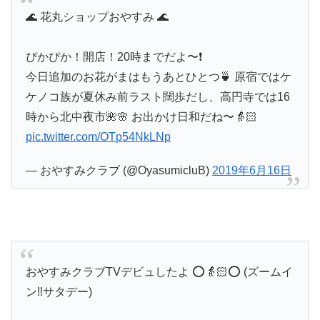
🌊 花丸ショップおやすみ 🌊
ぴかぴか！開店！20時までだよ〜❗️
今日追加のお花がまはもうあとひとつ🍵 原宿ではケ
ケノコ族が夏休み前ラスト闊歩だし、高円寺では16
時から北中夜市🌺🌸 お出かけ日和だね〜👵🏻
pic.twitter.com/OTp54NkLNp
— おやすみクラブ (@OyasumicluB)
2019年6月16日
おやすみクラブTVデビュしたよ ⭕️👵🏻⭕️ (ズームイ
ン‼︎サタデー)