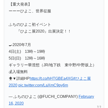
【重大発表】
ーーーひよこ、世界征服
ふちのひよこ初イベント
『ひよこ展2020』出展決定！！
🍳2020年7月
4日(土) 13時～19時
5日(日) 12時～16時
ギャラリー華澄想（JR/地下鉄 東中野/中野坂上）
💰入場無料
🐥▼詳細HP
https://t.co/hHTGBEa4XG
#ひよこ展
2020
pic.twitter.com/LaXmC9py6m
— ふちのひよこ (@FUCHI_COMPANY)
February
16, 2020