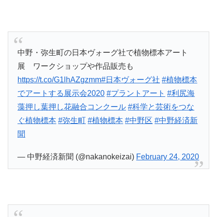
中野・弥生町の日本ヴォーグ社で植物標本アート
展 ワークショップや作品販売も
https://t.co/G1lhAZgzmm
#日本ヴォーグ社
#植物標本
でアートする展示会2020
#プラントアート
#利尻海
藻押し葉押し花融合コンクール
#科学と芸術をつな
ぐ植物標本
#弥生町
#植物標本
#中野区
#中野経済新
聞
— 中野経済新聞 (@nakanokeizai)
February 24, 2020