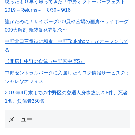
思ったより早く帰ってきた「中野オクトーバーフェスト
2019～Returns～」8/30～9/16
誰がために！サイボーグ009展＠墓場の画廊〜サイボーグ
009大解剖 新装版発売記念〜
中野北口三番街に和食「中野Tsukahara」がオープンして
る
【開店】中野の食堂（中野区中野5）
中野セントラルパークに入居したミロク情報サービスのオ
シャレなオフィス
2019年4月末までの中野区の交通人身事故は228件、死者
1名、負傷者250名
メニュー