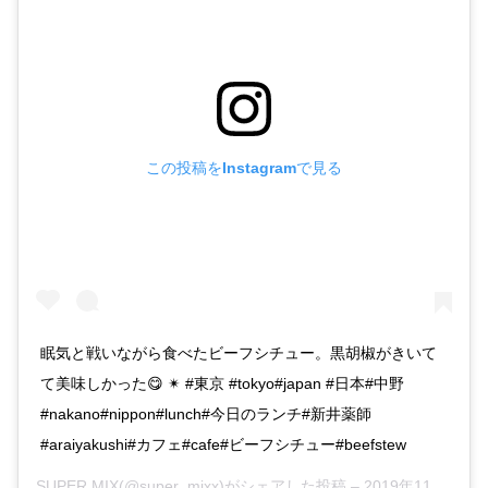
この投稿をInstagramで見る
眠気と戦いながら食べたビーフシチュー。黒胡椒がきいて
て美味しかった😋 ✴︎ #東京 #tokyo#japan #日本#中野
#nakano#nippon#lunch#今日のランチ#新井薬師
#araiyakushi#カフェ#cafe#ビーフシチュー#beefstew
SUPER MIX
(@super_mixx)がシェアした投稿 –
2019年11月月3日午前2時19分PST