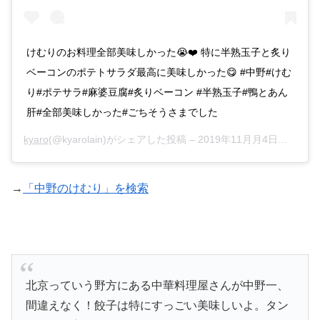
けむりのお料理全部美味しかった😭❤️ 特に半熟玉子と炙り
ベーコンのポテトサラダ最高に美味しかった😋 #中野#けむ
り#ポテサラ#麻婆豆腐#炙りベーコン #半熟玉子#鴨とあん
肝#全部美味しかった#ごちそうさまでした
kyaro
(@kyarolain)がシェアした投稿 –
2019年11月月4日午後1時16分PST
→
「中野のけむり」を検索
北京っていう野方にある中華料理屋さんが中野一、
間違えなく！餃子は特にすっごい美味しいよ。タン