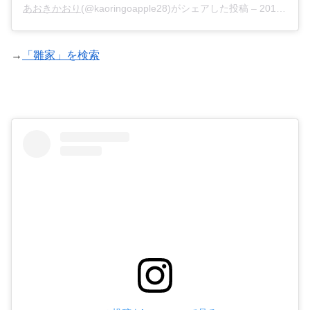
あおきかおり
(@kaoringoapple28)がシェアした投稿 –
2019年11月月7日午前3時00分PST
→
「雛家」を検索