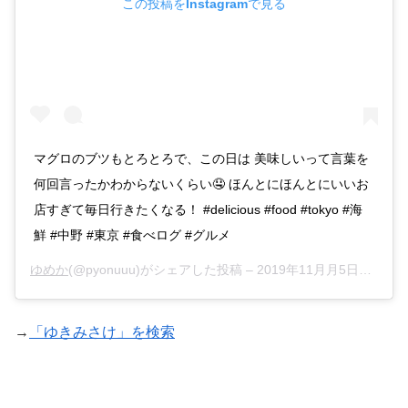
この投稿をInstagramで見る
マグロのブツもとろとろで、この日は 美味しいって言葉を
何回言ったかわからないくらい🤤 ほんとにほんとにいいお
店すぎて毎日行きたくなる！ #delicious #food #tokyo #海
鮮 #中野 #東京 #食べログ #グルメ
ゆめか
(@pyonuuu)がシェアした投稿 –
2019年11月月5日午前2時17分PST
→
「ゆきみさけ」を検索