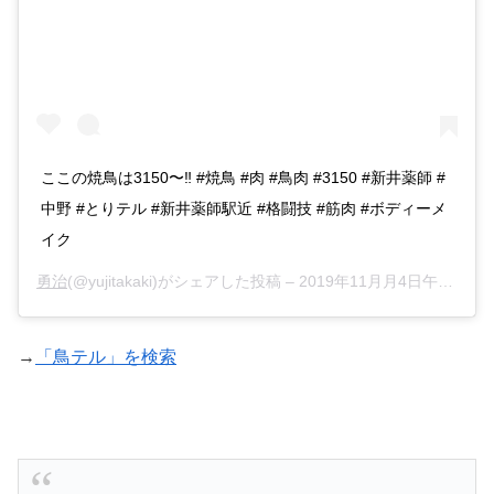
ここの焼鳥は3150〜‼️ #焼鳥 #肉 #鳥肉 #3150 #新井薬師 #
中野 #とりテル #新井薬師駅近 #格闘技 #筋肉 #ボディーメ
イク
勇治
(@yujitakaki)がシェアした投稿 –
2019年11月月4日午前1時53分PST
→
「鳥テル」を検索