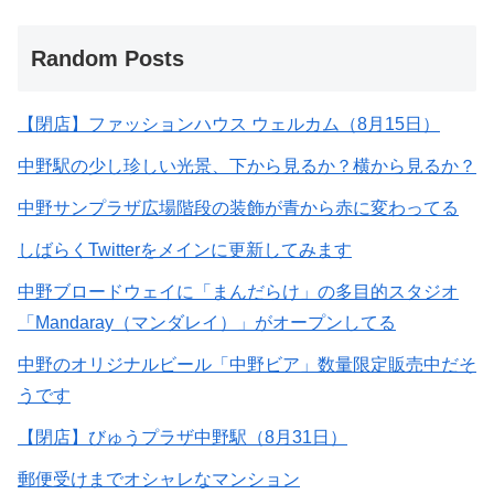
Random Posts
【閉店】ファッションハウス ウェルカム（8月15日）
中野駅の少し珍しい光景、下から見るか？横から見るか？
中野サンプラザ広場階段の装飾が青から赤に変わってる
しばらくTwitterをメインに更新してみます
中野ブロードウェイに「まんだらけ」の多目的スタジオ
「Mandaray（マンダレイ）」がオープンしてる
中野のオリジナルビール「中野ビア」数量限定販売中だそ
うです
【閉店】びゅうプラザ中野駅（8月31日）
郵便受けまでオシャレなマンション