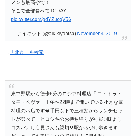
メンも最高やで！
そこで全部食べてTODAY!
pic.twitter.com/gdYZucqV56
— アイキッド (@aikikiyohisa)
November 4, 2019
→
「北京」を検索
東中野駅から徒歩6分のロシア料理店「 コ・トゥ・
タモ・ペヴァ」正午〜22時まで開いている小さな露
料理のお店です❤️千円以下で三種類からランチセッ
トが選べて、ピロシキのお持ち帰りが可能✨味よし
コスパよし店員さんも親切🌸駅から少し歩きます