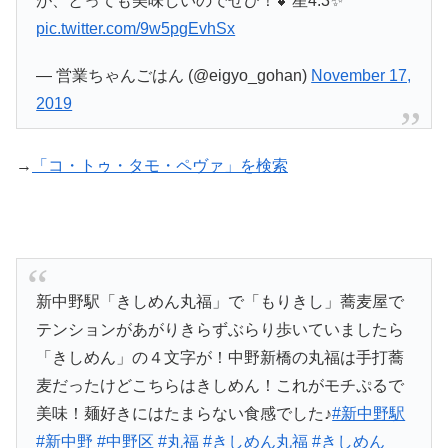
が、とっても美味しいのでぜひ！💕星4.3✨
pic.twitter.com/9w5pgEvhSx
— 営業ちゃんごはん (@eigyo_gohan)
November 17,
2019
→
「コ・トゥ・タモ・ペヴァ」を検索
新中野駅「きしめん丸福」で「もりきし」蕎麦屋で
テンションがあがりきらずぶらり歩いていましたら
「きしめん」の４文字が！中野新橋の丸福は手打蕎
麦だったけどこちらはきしめん！これがモチぷるで
美味！麺好きにはたまらない食感でした♪
#新中野駅
#新中野
#中野区
#丸福
#きしめん丸福
#きしめん