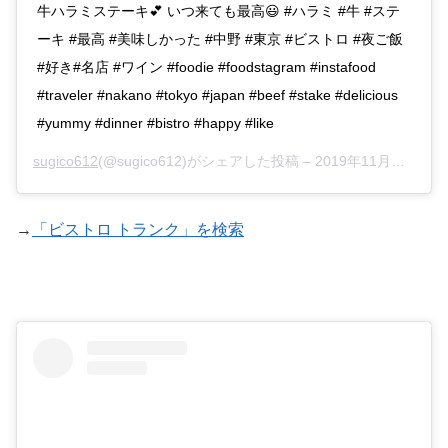
牛ハラミステーキ💕 いつ来ても最高😃 #ハラミ #牛 #ステ
ーキ #最高 #美味しかった #中野 #東京 #ビストロ #夜ご飯
#好き#名店 #ワイン #foodie #foodstagram #instafood
#traveler #nakano #tokyo #japan #beef #stake #delicious
#yummy #dinner #bistro #happy #like
sugico612
(@sugico612)がシェアした投稿 –
2019年11月月5日午前8時10分PST
→
「ビストロ トランク」を検索