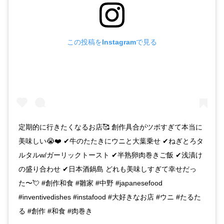
この投稿をInstagramで見る
定期的に行きたくなるお店🥰 創作具合がツボすぎて本当に
美味しい😭❤️ ✔︎牛のたたきにウニと大葉乗せ ✔︎ねぎとろタ
ルタルw/ガーリックトースト ✔︎半熟卵肉巻きご飯 ✔︎浅漬け
の盛り合わせ ✔︎日本酒鍋島 どれも美味しすぎて幸せだっ
た〜💘 #創作和食 #雛家 #中野 #japanesefood
#inventivedishes #instafood #大好きなお店 #ウニ #たるた
る #創作 #和食 #肉巻き