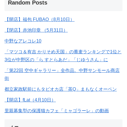
Random Posts
【開店】福包 FUBAO（8月10日）
【閉店】赤池印章 （5月31日）
中野なアレコレ10
「マツコ＆有吉 かりそめ天国」の蕎麦ランキングで1位と
3位が中野区の「ら すとらあだ」「じゆうさん」に
「第22回 空中ギャラリー」全作品。中野サンモール商店
街
都立家政駅前にもタピオカ店「茶Q」まもなくオーペン
【開店】fLat（4月10日）
里親募集型の保護猫カフェ「ミャゴラーレ」の動画