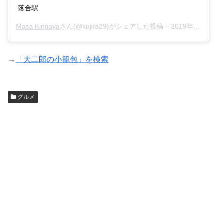
落合駅
Masa Kirigaya
さん(@kujira29)がシェアした投稿 –
2019年10月月3日午前4時51分PDT
→
「大二郎の小籠包」を検索
グルメ