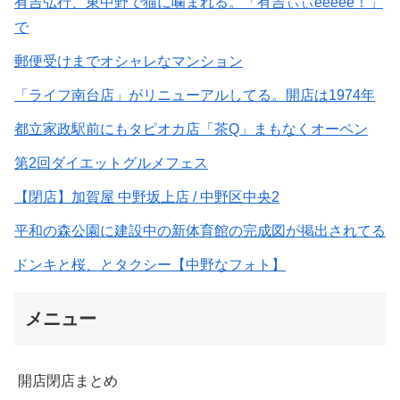
有吉弘行、東中野で猫に噛まれる。「有吉ぃぃeeeee！」
で
郵便受けまでオシャレなマンション
「ライフ南台店」がリニューアルしてる。開店は1974年
都立家政駅前にもタピオカ店「茶Q」まもなくオーペン
第2回ダイエットグルメフェス
【閉店】加賀屋 中野坂上店 / 中野区中央2
平和の森公園に建設中の新体育館の完成図が掲出されてる
ドンキと桜、とタクシー【中野なフォト】
メニュー
開店閉店まとめ