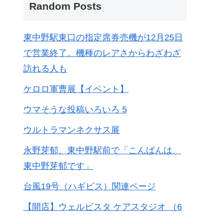
Random Posts
東中野駅東口の指定席券売機が12月25日
で営業終了。機種のレアさからわざわざ
訪れる人も
ケロロ軍曹展【イベント】
ウマそうな投稿いろいろ 5
ウルトラマンネクサス展
永野芽郁、東中野駅前で「こんばんは、
東中野芽郁です」
台風19号（ハギビス）関連ページ
【開店】ウェルビスタ ケアスタジオ （6