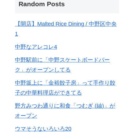
Random Posts
【開店】Malted Rice Dining / 中野区中央
1
中野なアレコレ4
中野駅前に「中野スケートボードパー
ク」がオープンしてる
中野坂上に「金裕餃子房」って手作り餃
子の中華料理店ができてる
野方みつわ通りに和食「つむぎ (紬)」が
オープン
ウマそうないろいろ20