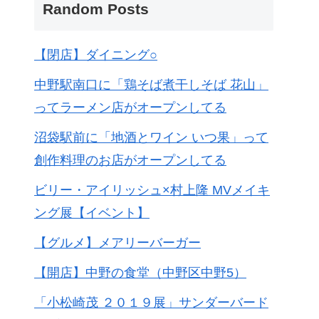
Random Posts
【閉店】ダイニング○
中野駅南口に「鶏そば煮干しそば 花山」
ってラーメン店がオープンしてる
沼袋駅前に「地酒とワイン いつ果」って
創作料理のお店がオープンしてる
ビリー・アイリッシュ×村上隆 MVメイキ
ング展【イベント】
【グルメ】メアリーバーガー
【開店】中野の食堂（中野区中野5）
「小松崎茂 ２０１９展」サンダーバード