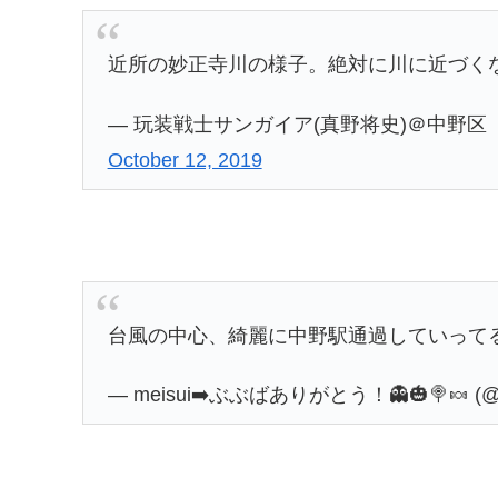
近所の妙正寺川の様子。絶対に川に近づく
— 玩装戦士サンガイア(真野将史)＠中野区 8/
October 12, 2019
台風の中心、綺麗に中野駅通過していって
— meisui➡️ぶぶばありがとう！👻🎃🍭🍬 (@m