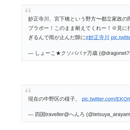
妙正寺川、宮下橋という野方〜都立家政の
ブラボー！このまま耐えてくれー！※見に
ぎるんで雨が止んだ隙に
#妙正寺川
pic.twi
— しょーこ★クソババァ万歳 (@dragonet7
現在の中野区の様子。
pic.twitter.com/EKQ
— 四国traveller@へんろ (@tetsuya_araya