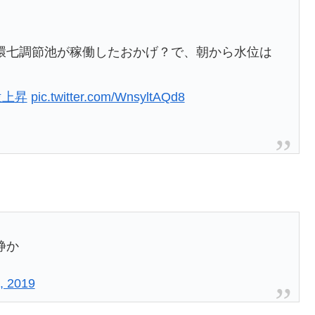
環七調節池が稼働したおかげ？で、朝から水位は
位上昇
pic.twitter.com/WnsyltAQd8
静か
, 2019