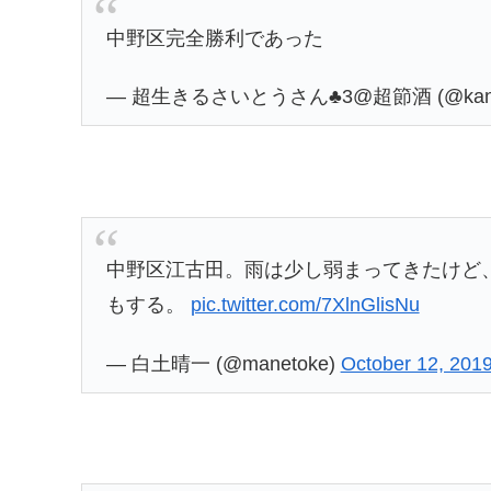
中野区完全勝利であった
— 超生きるさいとうさん♣️3@超節酒 (@kana
中野区江古田。雨は少し弱まってきたけど
もする。
pic.twitter.com/7XlnGlisNu
— 白土晴一 (@manetoke)
October 12, 201