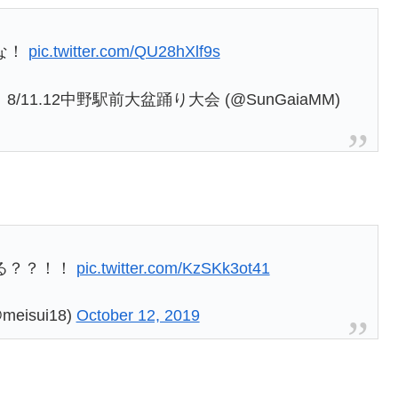
な！
pic.twitter.com/QU28hXlf9s
11.12中野駅前大盆踊り大会 (@SunGaiaMM)
る？？！！
pic.twitter.com/KzSKk3ot41
eisui18)
October 12, 2019