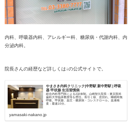
内科、呼吸器内科、アレルギー科、糖尿病・代謝内科、内
分泌内科。
院長さんの経歴など詳しくは↓の公式サイトで。
やまさき内科クリニック|中野駅 新中野駅 | 呼吸
器 甲状腺 生活習慣病
総合内科専門医による2診体制。山崎智久院長：東京医科
歯科大学臨床教授等を歴任。長引く咳、息切れ、睡眠時無
呼吸。甲状腺、血圧・糖尿病・コレステロール。血液検
査：最速10分。
yamasaki-nakano.jp