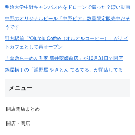
明治大学中野キャンパス内をドローンで撮った？ぽい動画
中野のオリジナルビール「中野ビア」数量限定販売中だそ
うです
野方駅前「‘Olu‘olu Coffee（オルオルコーヒー）」がナイ
トカフェとして再オープン
「倉敷らーめん升家 新井薬師前店」が10月31日で閉店
鍋屋横丁の「浦野屋 やきとん てるてる」が閉店してる
メニュー
開店閉店まとめ
開店・閉店