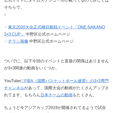
公式サイトにタイムスケジュールが載ってるので詳しくは
そちらで。
↓
・
東京2020大会正式種目観戦イベント「ONE NAKANO
3×3 CUP」
中野区公式ホームページ
・
チラシ画像
中野区公式ホームページ
ついでに、以下今回のイベントと直接の関係はありません
が3×3関連の動画をいくつか。
YouTubeに
FIBA（国際バスケットボール連盟）の3×3専門
チャンネル
があって、国際大会の動画がたくさんアップさ
れてます。もちろん
日本チームの動画
もたくさん。
ちょうど今アジアカップ2019が開催されてるようで試合