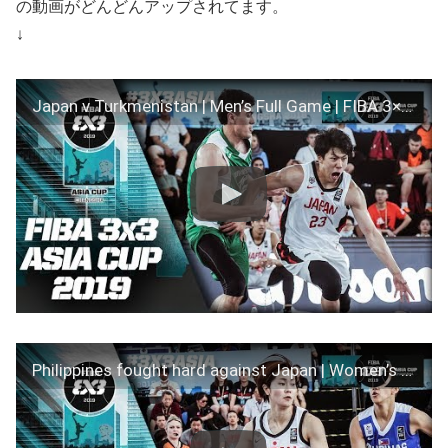
の動画がどんどんアップされてます。
↓
Japan v Turkmenistan | Men’s Full Game | FIBA 3×3 Asia Cup 2019
Philippines fought hard against Japan | Women’s Full Game | FIBA 3×3 Asia Cup 2019