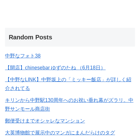
Random Posts
中野なフォト38
【開店】chinesebar ゆずのたね （6月18日）
【中野なLINK】中野坂上の「ミッキー飯店」が詳しく紹
介されてる
キリンから中野駅130周年へのお祝い垂れ幕がズラリ。中
野サンモール商店街
郵便受けまでオシャレなマンション
大英博物館で展示中のマンガにまんだらけのタグ