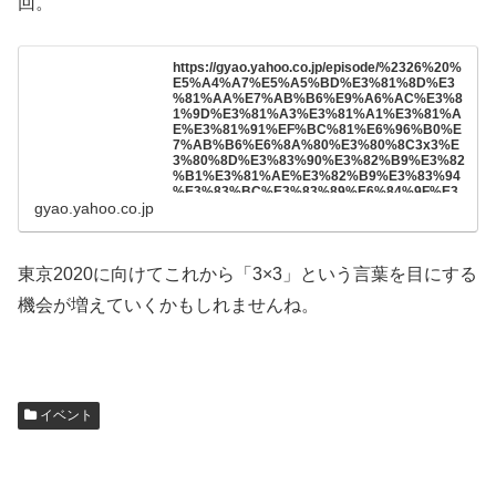
回。
https://gyao.yahoo.co.jp/episode/%2326%20%
E5%A4%A7%E5%A5%BD%E3%81%8D%E3
%81%AA%E7%AB%B6%E9%A6%AC%E3%8
1%9D%E3%81%A3%E3%81%A1%E3%81%A
E%E3%81%91%EF%BC%81%E6%96%B0%E
7%AB%B6%E6%8A%80%E3%80%8C3x3%E
3%80%8D%E3%83%90%E3%82%B9%E3%82
%B1%E3%81%AE%E3%82%B9%E3%83%94
%E3%83%BC%E3%83%89%E6%84%9F%E3
gyao.yahoo.co.jp
%81%A8%E6%A0%BC%E9%97%98%E6%8A
%80%E3%81%AE%E3%82%88%E3%81%86
%E3%81%AA%E6%BF%80%E3%81%97%E3
%81%95%E3%81%AB%E3%83%8E%E3%83
%AA%E3%81%95%E3%82%93%E5%A4%A7
東京2020に向けてこれから「3×3」という言葉を目にする
%E8%88%88%E5%A5%AE%EF%BC%81%E3
%83%8E%E3%83%AA%E3%83%9E%E3%83
機会が増えていくかもしれませんね。
%A0%E3%82%B7%E3%81%8C%E6%9D%B1
%E4%BA%AC%E3%82%AA%E3%83%AA%E
3%83%B3%E3%83%94%E3%83%83%E3%82
%AF%E4%BB%A3%E8%A1%A8%E9%81%B
8%E6%89%8B%E3%82%92%E8%A6%8B%E
5%87%BA%E3%81%97%E3%81%A1%E3%8
2%83%E3%81%86%E3%81%8B%E3%82%82
イベント
%E3%81%AD%E7%B7%A8/5ce6765c-2a0d-
4c64-81f5-83d06b5c9364