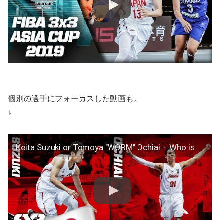
個別の選手にフォーカスした動画も。
↓
Keita Suzuki or Tomoya "WORM" Ochiai – Who is the Best Player in Japan | FIBA 3×3 Rivalry Friday