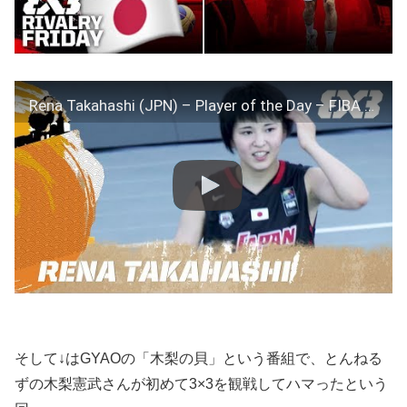
Rena Takahashi (JPN) – Player of the Day – FIBA 3×3 U18 World Cup 2017
そして↓はGYAOの「木梨の貝」という番組で、とんねる
ずの木梨憲武さんが初めて3×3を観戦してハマったという