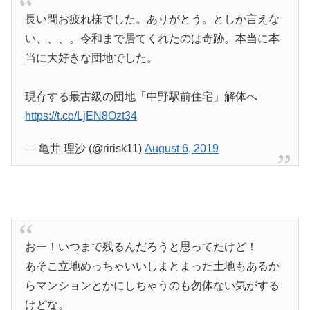
長い間お疲れ様でした。ありがとう。としか言えな
い、、、。令和まで居てくれたのは奇跡。本当に本
当に大好きな団地でした。
現存する最古級の団地「中野駅前住宅」解体へ
https://t.co/LjEN8Ozt34
— 亀井 理沙 (@ririsk11)
August 6, 2019
おー！いつまで残るんだろうと思ってたけど！
あそこ立地めっちゃいいしまとまった土地もあるか
らマンションとかにしちゃうのも勿体ない気がする
けどな。