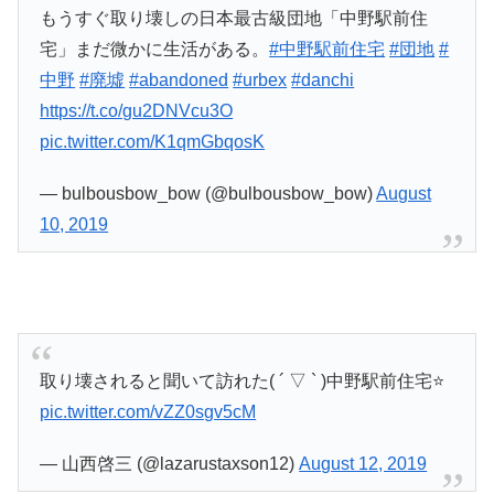
もうすぐ取り壊しの日本最古級団地「中野駅前住
宅」まだ微かに生活がある。
#中野駅前住宅
#団地
#
中野
#廃墟
#abandoned
#urbex
#danchi
https://t.co/gu2DNVcu3O
pic.twitter.com/K1qmGbqosK
— bulbousbow_bow (@bulbousbow_bow)
August
10, 2019
取り壊されると聞いて訪れた( ´ ▽ ` )中野駅前住宅⭐️
pic.twitter.com/vZZ0sgv5cM
— 山西啓三 (@lazarustaxson12)
August 12, 2019