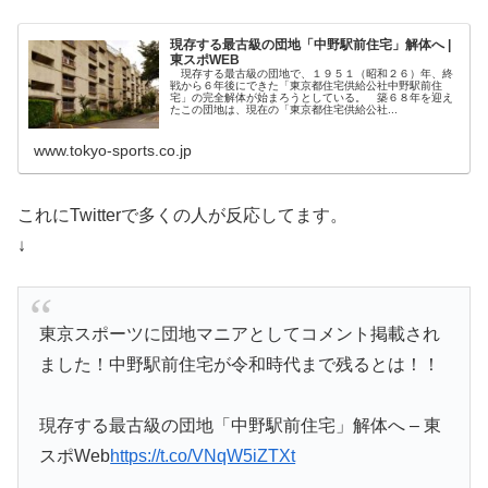
現存する最古級の団地「中野駅前住宅」解体へ |
東スポWEB
現存する最古級の団地で、１９５１（昭和２６）年、終
戦から６年後にできた「東京都住宅供給公社中野駅前住
宅」の完全解体が始まろうとしている。 築６８年を迎え
たこの団地は、現在の「東京都住宅供給公社...
www.tokyo-sports.co.jp
これにTwitterで多くの人が反応してます。
↓
東京スポーツに団地マニアとしてコメント掲載され
ました！中野駅前住宅が令和時代まで残るとは！！
現存する最古級の団地「中野駅前住宅」解体へ – 東
スポWeb
https://t.co/VNqW5iZTXt