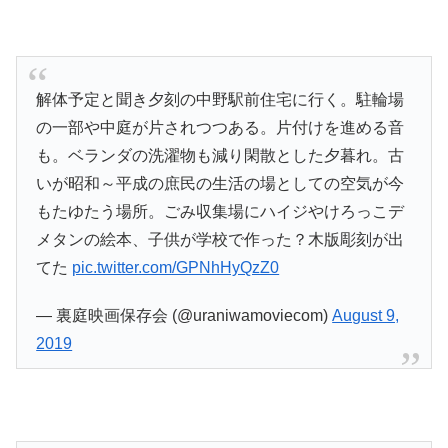
解体予定と聞き夕刻の中野駅前住宅に行く。駐輪場
の一部や中庭が片されつつある。片付けを進める音
も。ベランダの洗濯物も減り閑散とした夕暮れ。古
いが昭和～平成の庶民の生活の場としての空気が今
もたゆたう場所。ごみ収集場にハイジやけろっこデ
メタンの絵本、子供が学校で作った？木版彫刻が出
てた
pic.twitter.com/GPNhHyQzZ0
— 裏庭映画保存会 (@uraniwamoviecom)
August 9,
2019