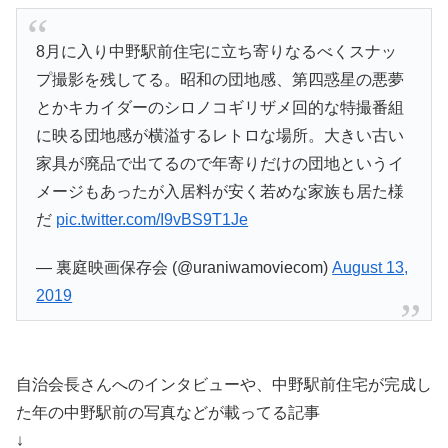
8月に入り中野駅前住宅に立ち寄りなるべくスナッ
プ撮影を残してる。昭和の団地感、第四惑星の悪夢
とかキカイダーのシロノコギリザメ回的な特撮番組
に映る団地感が横溢するレトロな場所。大きい古い
家具が廃品で出てるので年寄りだけの団地というイ
メージもあったが入居料が安く若めな家族も居た様
だ
pic.twitter.com/I9vBS9T1Je
— 裏庭映画保存会 (@uraniwamoviecom)
August 13,
2019
自治会長さんへのインタビューや、中野駅前住宅が完成し
た年の中野駅前の写真などが載ってる記事
↓