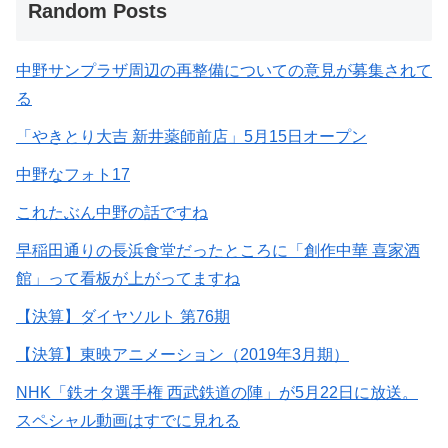
Random Posts
中野サンプラザ周辺の再整備についての意見が募集されて
る
「やきとり大吉 新井薬師前店」5月15日オープン
中野なフォト17
これたぶん中野の話ですね
早稲田通りの長浜食堂だったところに「創作中華 喜家酒
館」って看板が上がってますね
【決算】ダイヤソルト 第76期
【決算】東映アニメーション（2019年3月期）
NHK「鉄オタ選手権 西武鉄道の陣」が5月22日に放送。
スペシャル動画はすでに見れる