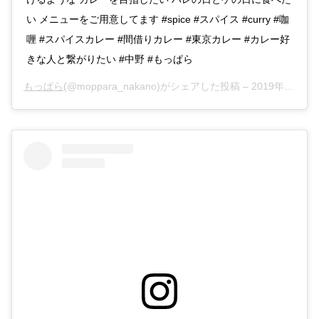
い メニューをご用意してます #spice #スパイス #curry #咖
喱 #スパイスカレー #間借りカレー #東京カレー #カレー好
きな人と繋がりたい #中野 #もっぱら
もっぱら
(@moppara_nakano)がシェアした投稿 –
2019年10月月17日午前8時24分PDT