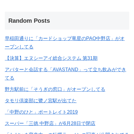
Random Posts
早稲田通りに「カードショップ竜星のPAO中野店」がオ
ープンしてる
【決算】エヌシーアイ総合システム 第31期
アバターと会話する「AVASTAND」って立ち飲みができ
てる
野方駅前に「そうぎの窓口」がオープンしてる
タモリ倶楽部に鷺ノ宮駅が出てた
「中野のひと」ポートレイト2019
スーパー「三徳 中野店」が6月28日で閉店