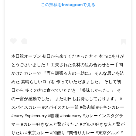
この投稿をInstagramで見る
本日祝オープン 初日から来てくださった方々 本当にありが
とうごさいました！ 工夫された食材の組み合わせと一手間
かけたカレーで 『専ら頑張る人の一助に』 そんな思いを込
めた 素晴らしいロゴを 作っていただきました。 そして初
日から 多くの方に食べていただき 『美味しかった。』 そ
の一言が感動でした。 また明日もお待ちしております。 #
スパイスカレー #スパイスカレー部 #魯肉飯 #チキンカレー
#curry #spicecurry #咖喱 #instacurry #カレーインスタグラ
マー #カレー好きな人と繋がりたい #グルメ好きな人と繋が
りたい #東京カレー #間借り #間借りカレー #東京グルメ #