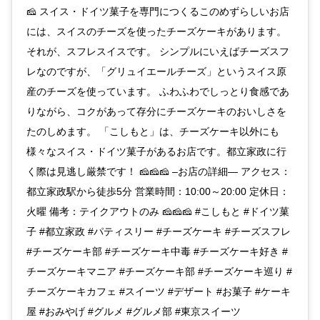
🧀 スイス・ドイツ菓子を専門につくるこのめずらしいお店
には、スイスのチーズを使ったチーズケーキがあります。
それが、スフレスイスです。 シンプルにいえばチーズスフ
レなのですが、「グリュイエールチーズ」というスイス原
産のチーズを使っています。 ふわふわでしっとり食感であ
りながら、コクがあって存分にチーズケーキのおいしさを
たのしめます。 「こしもと」は、チーズケーキ以外にも
様々なスイス・ドイツ菓子があるお店です。都立家政に行
く際は見逃し厳禁です！ 🧀🧀🧀 –お店の詳細— アクセス：
都立家政駅から徒歩5分 営業時間：10:00～20:00 定休日：
火曜 備考：テイクアウトのみ 🧀🧀🧀 #こしもと #ドイツ菓
子 #都立家政 #パティスリー #チーズケーキ #チーズスフレ
#チーズケーキ部 #チーズケーキ中毒 #チーズケーキ好き #
チーズケーキマニア #チーズケーキ部 #チーズケーキ巡り #
チーズケーキカフェ #スイーツ #デザート #お菓子 #ケーキ
屋 #おみやげ #グルメ #グルメ部 #東京スイーツ