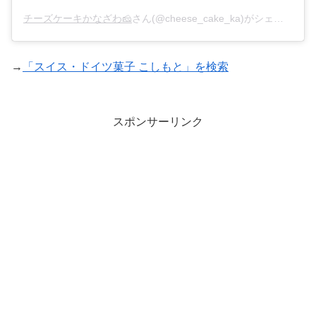
チーズケーキかなざわ🧀
さん(@cheese_cake_ka)がシェアした投稿 –
→
「スイス・ドイツ菓子 こしもと」を検索
スポンサーリンク