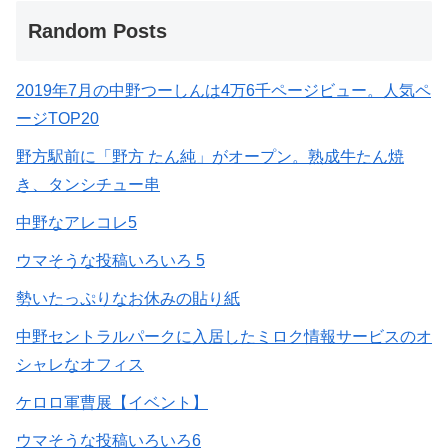
Random Posts
2019年7月の中野つーしんは4万6千ページビュー。人気ペ
ージTOP20
野方駅前に「野方 たん純」がオープン。熟成牛たん焼
き、タンシチュー串
中野なアレコレ5
ウマそうな投稿いろいろ 5
勢いたっぷりなお休みの貼り紙
中野セントラルパークに入居したミロク情報サービスのオ
シャレなオフィス
ケロロ軍曹展【イベント】
ウマそうな投稿いろいろ6