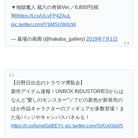
▼地獄魔人 蔵六の奇病Ver.／6,800円(税
別)
https://t.co/ULvFP4ZAuL
pic.twitter.com/IYbMSUW4zW
— 墓場の画廊 (@hakaba_gallery)
2019年7月1日
【日野日出志のトラウマ博覧会】
新作アイテム速報！UNBOX INDUSTORIESからは
なんと”愛しのモンスター”ソフビの新色が新発売の
ほか作品キャラクターのフィギュアが多数登場！ま
た缶バッジやキャンバスパネルも！
https://t.co/IsmqGpBEYc
pic.twitter.com/StXckGts05