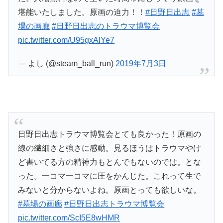
堪能いたしました。原画の迫力！！
#日野日出志
#墓
場の画廊
#日野日出志のトラウマ博覧会
pic.twitter.com/U95gxAlYe7
— よし (@steam_ball_run)
2019年7月3日
日野日出志トラウマ博覧会とても良かった！原画の
線の繊細さと強さに感動。見るほうはトラウマやけ
ど書いてる方の精神力もとんでもないのでは。とな
った。一コマ一コマに圧をかんじた。これって生で
みないと分からないよね。原画とっても欲しいな。
#墓場の画廊
#日野日出志トラウマ博覧会
pic.twitter.com/ScI5E8wHMR