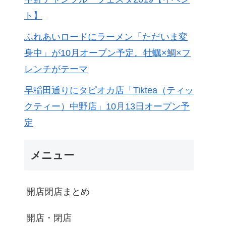
ト】
ふれあいロードにラーメン「ただいま変
身中」が10月オープン予定。牡蠣×鯛×フ
レンチがテーマ
早稲田通りにタピオカ店「Tiktea（ティッ
クティー）中野店」10月13日オープン予
定
メニュー
開店閉店まとめ
開店・閉店