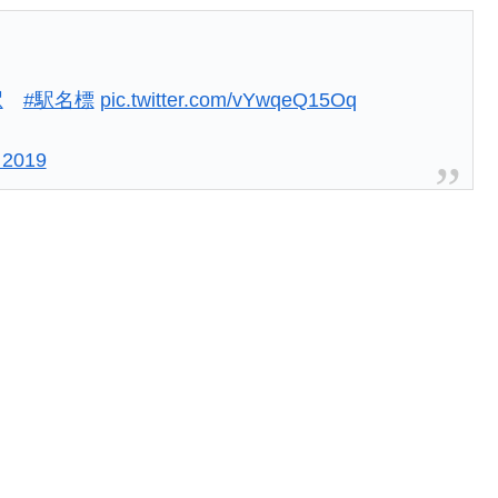
駅
#駅名標
pic.twitter.com/vYwqeQ15Oq
 2019