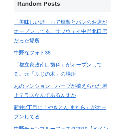
Random Posts
「美味しい煙」って燻製とパンのお店が
オープンしてる。サブウェイ中野北口店
だった場所
中野なフォト38
「都立家政南口歯科」がオープンして
る。元「ふじの木」の場所
あのマンション、ハーブが植えられた屋
上テラスなんてあるんすか
新井2丁目に「やきとん またら」がオー
プンしてる
中野チャンプルーフェスタ2019【イベン